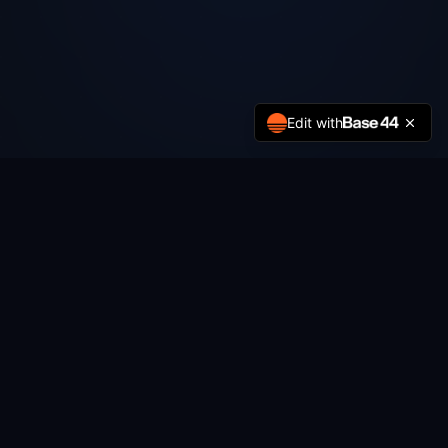
Edit with
REALIDADE DO MERCADO
A sensação de segurança
do seu negócio é real...
ou
é uma ilusão?